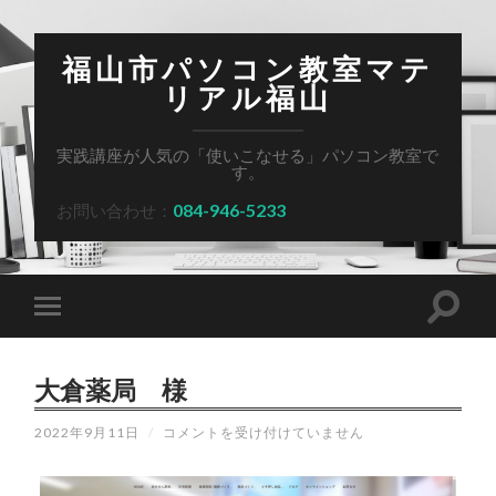
福山市パソコン教室マテ
リアル福山
実践講座が人気の「使いこなせる」パソコン教室で
す。
084-946-5233
お問い合わせ：
大倉薬局​ 様
大
2022年9月11日
/
コメントを受け付けていません
倉
薬
局​