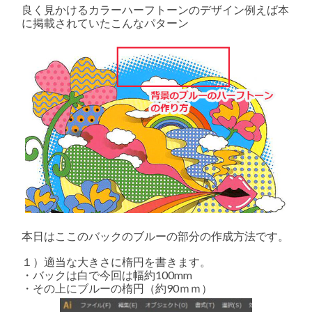
ス
良く見かけるカラーハーフトーンのデザイン例えば本
ト
に掲載されていたこんなパターン
レ
ー
タ
ー
で
創
る
レ
ト
ロ
な
ド
ッ
ト
の
背
景
は
本日はここのバックのブルーの部分の作成方法です。
１）適当な大きさに楕円を書きます。
・バックは白で今回は幅約100mm
・その上にブルーの楕円（約90ｍｍ）