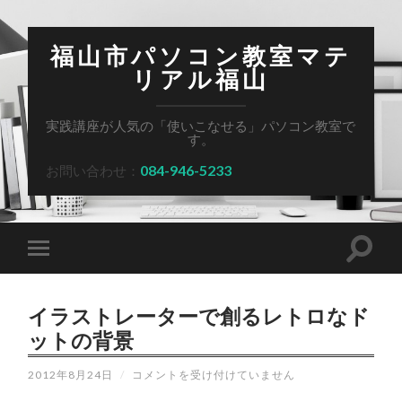
福山市パソコン教室マテ
リアル福山
実践講座が人気の「使いこなせる」パソコン教室で
す。
084-946-5233
お問い合わせ：
イラストレーターで創るレトロなド
ットの背景
イ
2012年8月24日
/
コメントを受け付けていません
ラ