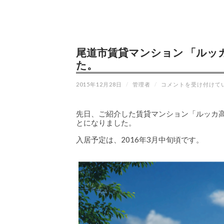
尾道市賃貸マンション 「ルッ
た。
尾
2015年12月28日
/
管理者
/
コメントを受け付けて
道
市
賃
先日、ご紹介した賃貸マンション「ルッカ高須」
貸
とになりました。
マ
ン
シ
入居予定は、2016年3月中旬頃です。
ョ
ン
「ル
ッ
カ
高
須」
の
ホ
ー
ム