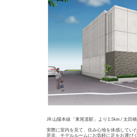
ペ
ー
ジ
を
製
作
し
ま
し
た。
は
JR 山陽本線「東尾道駅」より1.5km / 太
実際に室内を見て、住み心地を体感してい
是非、モデルルームにお気軽に足をお運び